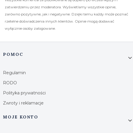
zatwierdzeniu przez moderatora. Wyświetlamy wszystkie opinie,
zarówno pozytywne, jak i negatywne. Dzięki temu każdy może poznać
rzetelne doświadczenia innych klientów. Opinie mogą dodawać
wyłącznie osoby zalogowane.
Linki w stopce
POMOC
Regulamin
RODO
Polityka prywatności
Zwroty i reklamacje
MOJE KONTO