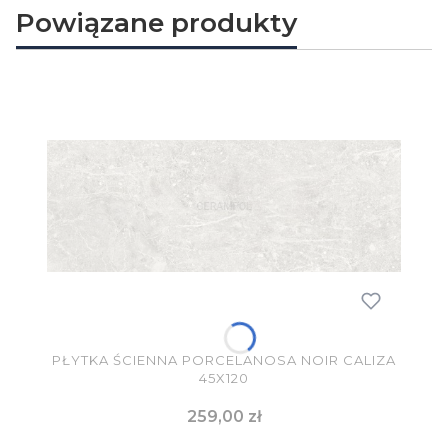
Powiązane produkty
PŁYTKA ŚCIENNA PORCELANOSA NOIR CALIZA
45X120
Cena
259,00 zł