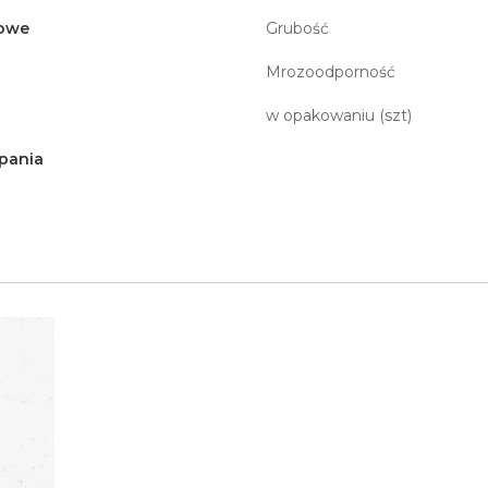
owe
Grubość
Mrozoodporność
w opakowaniu (szt)
pania