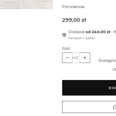
Porcelanosa
Cena
299,00 zł
Dostawa
od 240,00 zł
- 
transport + paleta
Ilość
m2
Dostępno
S
DO