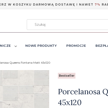
ERZ W KOSZYKU DARMOWĄ DOSTAWĘ I NAWET
7%
RA
NICZE
NOWE PRODUKTY
PROMOCJE
BEZPŁ
lanosa Queens Fontana Matt 45x120
Etykiety
Bestseller
Porcelanosa 
45x120