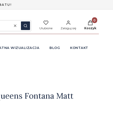
BATU!
Produkty w ko
Wyczyść
Szukaj
Ulubione
Zaloguj się
Koszyk
ATNA WIZUALIZACJA
BLOG
KONTAKT
Queens Fontana Matt