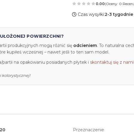
0.00
(Oceny: 0 Recenz
Czas wysyłki:
2-3 tygodnie
 UŁOŻONEJ POWIERZCHNI?
artii produkcyjnych mogą różnić się
odcieniem
. To naturalna ce
e kupiłeś wcześniej – nawet jeśli to ten sam model.
partii na opakowaniu posiadanych płytek i
skontaktuj się z nami
 kolorystycznej!
120
Przeznaczenie