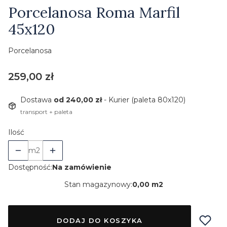
Etykiety
Porcelanosa Roma Marfil
45x120
Porcelanosa
Cena
259,00 zł
Dostawa
od 240,00 zł
- Kurier (paleta 80x120)
transport + paleta
Ilość
m2
Dostępność:
Na zamówienie
Stan magazynowy:
0,00 m2
DODAJ DO KOSZYKA