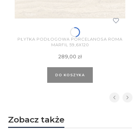
PŁYTKA PODŁOGOWA PORCELANOSA ROMA
MARFIL 59,6X120
Cena
289,00 zł
DO KOSZYKA
Zobacz także