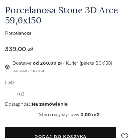
Etykiety
Porcelanosa Stone 3D Arce
59,6x150
Porcelanosa
Cena
339,00 zł
Dostawa
od 260,00 zł
- Kurier (paleta 80x150)
transport + paleta
Ilość
m2
Dostępność:
Na zamówienie
Stan magazynowy:
0,00 m2
DODAJ DO KOSZYKA