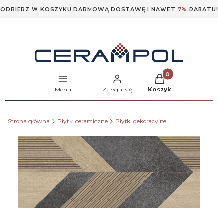
ODBIERZ W KOSZYKU DARMOWĄ DOSTAWĘ I NAWET
7%
RABATU!
Produkty w koszyk
Menu
Zaloguj się
Koszyk
Strona główna
Płytki ceramiczne
Płytki dekoracyjne