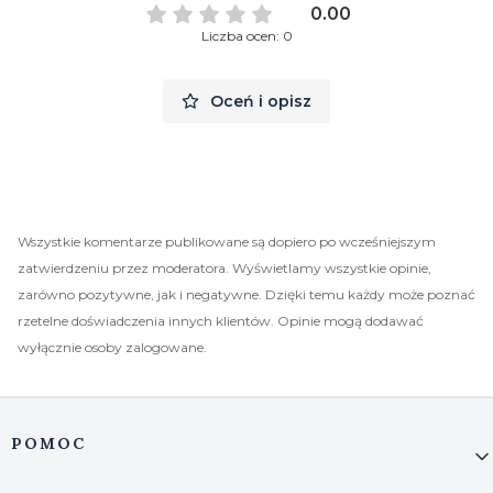
0.00
Liczba ocen: 0
Oceń i opisz
Wszystkie komentarze publikowane są dopiero po wcześniejszym
zatwierdzeniu przez moderatora. Wyświetlamy wszystkie opinie,
zarówno pozytywne, jak i negatywne. Dzięki temu każdy może poznać
rzetelne doświadczenia innych klientów. Opinie mogą dodawać
wyłącznie osoby zalogowane.
Linki w stopce
POMOC