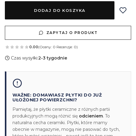
DODAJ DO KOSZYKA
ZAPYTAJ O PRODUKT
0.00
(Oceny: 0 Recenzje: 0)
Czas wysyłki:
2-3 tygodnie
WAŻNE: DOMAWIASZ PŁYTKI DO JUŻ
UŁOŻONEJ POWIERZCHNI?
Pamiętaj, że płytki ceramiczne z różnych partii
produkcyjnych mogą różnić się
odcieniem
. To
naturalna cecha ceramiki. Płytki, które mamy
obecnie w magazynie, mogą nie pasować do tych,
które kupiłeś wcześniej – nawet jeśli to ten sam