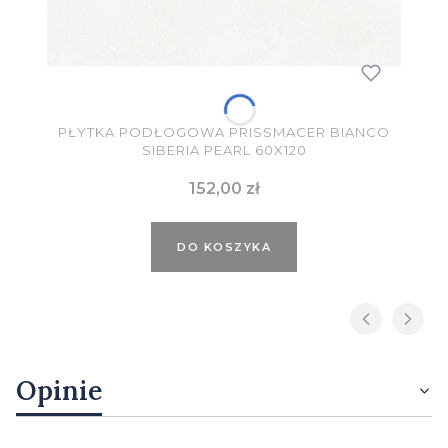
PŁYTKA PODŁOGOWA PRISSMACER BIANCO
SIBERIA PEARL 60X120
Cena
152,00 zł
DO KOSZYKA
Opinie