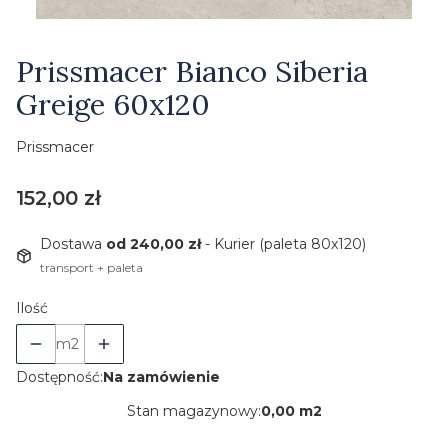
Etykiety
Prissmacer Bianco Siberia
Greige 60x120
Prissmacer
Cena
152,00 zł
Dostawa
od 240,00 zł
- Kurier (paleta 80x120)
transport + paleta
Ilość
m2
Dostępność:
Na zamówienie
Stan magazynowy:
0,00 m2