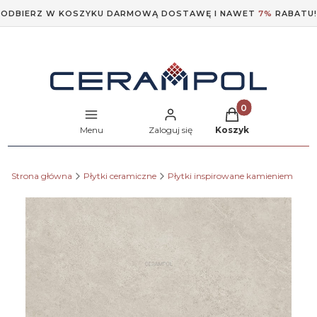
ODBIERZ W KOSZYKU DARMOWĄ DOSTAWĘ I NAWET
7%
RABATU!
Produkty w koszyk
Menu
Zaloguj się
Koszyk
Strona główna
Płytki ceramiczne
Płytki inspirowane kamieniem