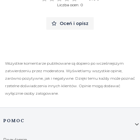
Liczba ocen: 0
Oceń i opisz
Wszystkie komentarze publikowane są dopiero po wcześniejszym
zatwierdzeniu przez moderatora. Wyświetlamy wszystkie opinie,
zarówno pozytywne, jak i negatywne. Dzięki temu każdy może poznać
rzetelne doświadczenia innych klientów. Opinie mogą dodawać
wyłącznie osoby zalogowane.
Linki w stopce
POMOC
Regulamin