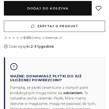
DODAJ DO KOSZYKA
ZAPYTAJ O PRODUKT
0.00
(Oceny: 0 Recenzje: 0)
Czas wysyłki:
2-3 tygodnie
WAŻNE: DOMAWIASZ PŁYTKI DO JUŻ
UŁOŻONEJ POWIERZCHNI?
Pamiętaj, że płytki ceramiczne z różnych partii
produkcyjnych mogą różnić się
odcieniem
. To
naturalna cecha ceramiki. Płytki, które mamy
obecnie w magazynie, mogą nie pasować do tych,
które kupiłeś wcześniej – nawet jeśli to ten sam