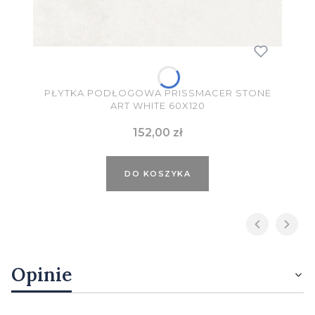
PŁYTKA PODŁOGOWA PRISSMACER STONE
ART WHITE 60X120
Cena
152,00 zł
DO KOSZYKA
Opinie