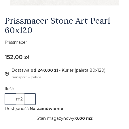
Etykiety
Prissmacer Stone Art Pearl
60x120
Prissmacer
Cena
152,00 zł
Dostawa
od 240,00 zł
- Kurier (paleta 80x120)
transport + paleta
Ilość
m2
Dostępność:
Na zamówienie
Stan magazynowy:
0,00 m2