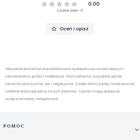
0.00
Liczba ocen: 0
Oceń i opisz
Wszystkie komentarze publikowane są dopiero po wcześniejszym
zatwierdzeniu przez moderatora. Wyświetlamy wszystkie opinie,
zarówno pozytywne, jak i negatywne. Dzięki temu każdy może poznać
rzetelne doświadczenia innych klientów. Opinie mogą dodawać
wyłącznie osoby zalogowane.
Linki w stopce
POMOC