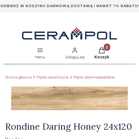
ODBIERZ W KOSZYKU DARMOWĄ DOSTAWĘ I NAWET
7%
RABATU!
Produkty w koszyk
Menu
Zaloguj się
Koszyk
Strona główna
Płytki ceramiczne
Płytki drewnopodobne
Etykiety
Rondine Daring Honey 24x120