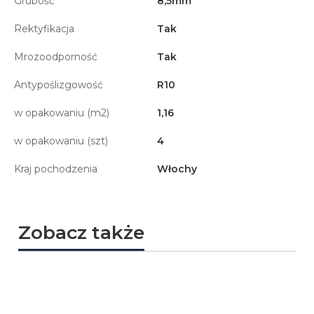
Grubość
8,5mm
Rektyfikacja
Tak
Mrozoodporność
Tak
Antypoślizgowość
R10
w opakowaniu (m2)
1,16
w opakowaniu (szt)
4
Kraj pochodzenia
Włochy
Zobacz także