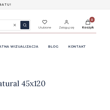
BATU!
Produkty w ko
Wyczyść
Szukaj
Ulubione
Zaloguj się
Koszyk
ATNA WIZUALIZACJA
BLOG
KONTAKT
atural 45x120