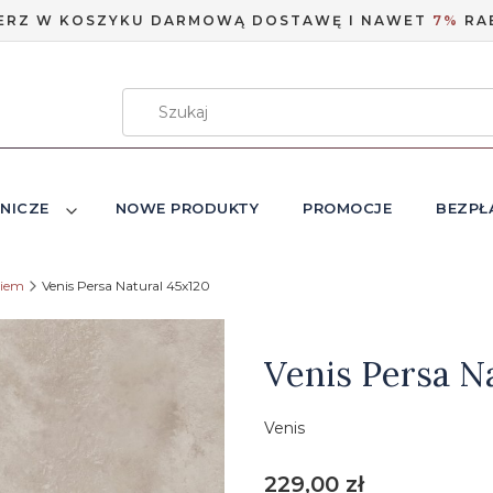
ERZ W KOSZYKU DARMOWĄ DOSTAWĘ I NAWET
7%
RA
NICZE
NOWE PRODUKTY
PROMOCJE
BEZPŁ
niem
Venis Persa Natural 45x120
Etykiety
Venis Persa N
Venis
Cena
229,00 zł