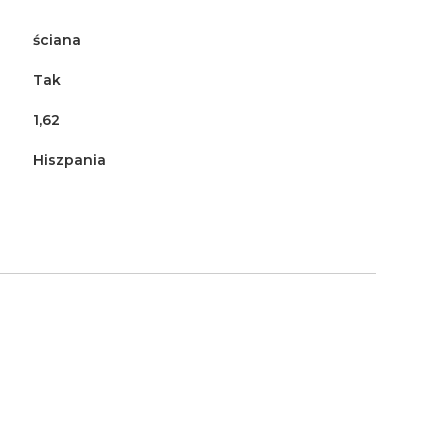
ściana
Tak
1,62
Hiszpania