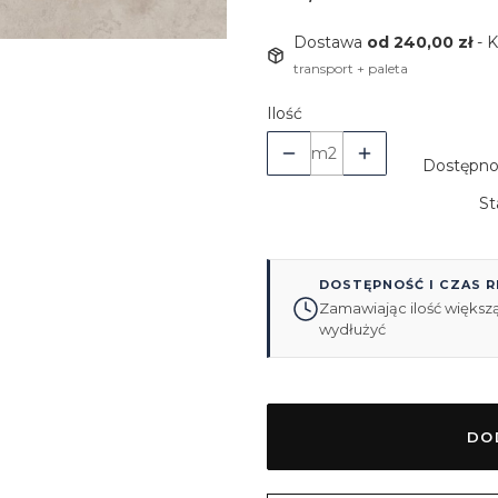
Dostawa
od 240,00 zł
- 
transport + paleta
Ilość
m2
Dostępno
St
DOSTĘPNOŚĆ I CZAS R
Zamawiając ilość większą
wydłużyć
DO