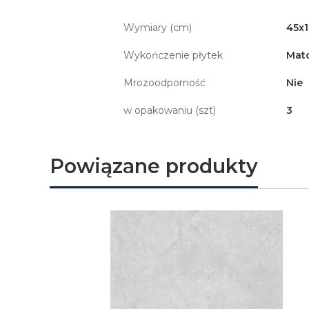
Wymiary (cm)
45x
Wykończenie płytek
Mat
Mrozoodporność
Nie
w opakowaniu (szt)
3
Powiązane produkty