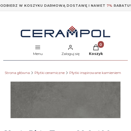
ODBIERZ W KOSZYKU DARMOWĄ DOSTAWĘ I NAWET
7%
RABATU!
Produkty w koszyk
Menu
Zaloguj się
Koszyk
Strona główna
Płytki ceramiczne
Płytki inspirowane kamieniem
Etykiety