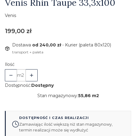
Venis Rhin Taupe 33,3x100
Venis
Cena
199,00 zł
Dostawa
od 240,00 zł
- Kurier (paleta 80x120)
transport + paleta
Ilość
m2
Dostępność:
Dostępny
Stan magazynowy:
55,86 m2
DOSTĘPNOŚĆ I CZAS REALIZACJI
Zamawiając ilość większą niż stan magazynowy,
termin realizacji może się wydłużyć