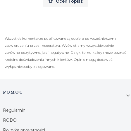
Oceń i opisz
Wszystkie komentarze publikowane są dopiero po wcześniejszym
zatwierdzeniu przez moderatora. Wyświetlamy wszystkie opinie,
zarówno pozytywne, jak i negatywne. Dzięki temu każdy może poznać
rzetelne doświadczenia innych klientów. Opinie mogą dodawać
wyłącznie osoby zalogowane.
Linki w stopce
POMOC
Regulamin
RODO
Polityka prywatności