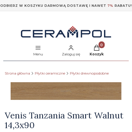
ODBIERZ W KOSZYKU DARMOWĄ DOSTAWĘ I NAWET
7%
RABATU!
Produkty w koszyk
Menu
Zaloguj się
Koszyk
Strona główna
Płytki ceramiczne
Płytki drewnopodobne
Etykiety
Venis Tanzania Smart Walnut
14,3x90