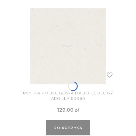
PŁYTKA PODŁOGOWA DADO GEOLOGY
ARGILLA 60X60
Cena
129,00 zł
DO KOSZYKA