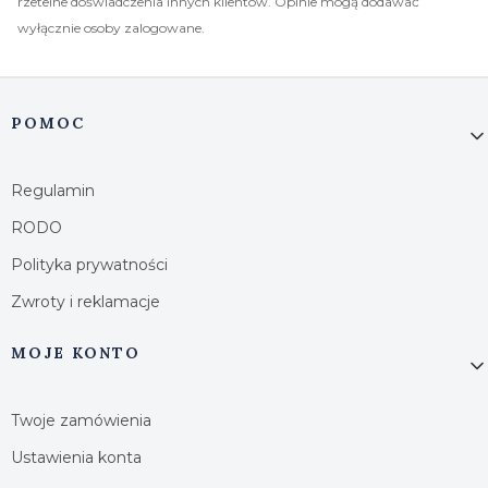
rzetelne doświadczenia innych klientów. Opinie mogą dodawać
wyłącznie osoby zalogowane.
Linki w stopce
POMOC
Regulamin
RODO
Polityka prywatności
Zwroty i reklamacje
MOJE KONTO
Twoje zamówienia
Ustawienia konta