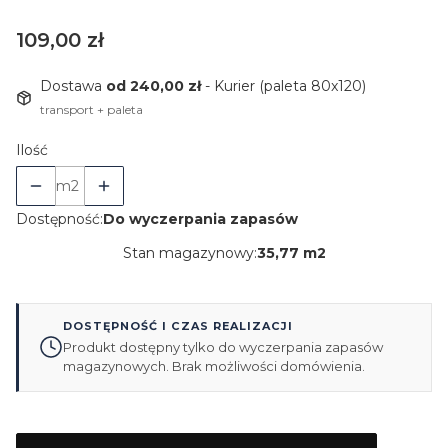
Cena
109,00 zł
Dostawa
od 240,00 zł
- Kurier (paleta 80x120)
transport + paleta
Ilość
m2
Dostępność:
Do wyczerpania zapasów
Stan magazynowy:
35,77 m2
DOSTĘPNOŚĆ I CZAS REALIZACJI
Produkt dostępny tylko do wyczerpania zapasów
magazynowych. Brak możliwości domówienia.