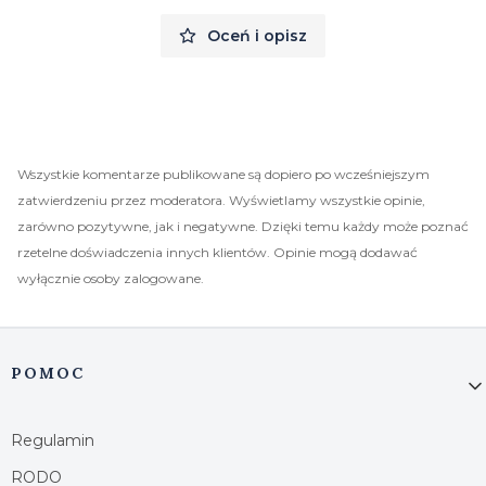
Oceń i opisz
Wszystkie komentarze publikowane są dopiero po wcześniejszym
zatwierdzeniu przez moderatora. Wyświetlamy wszystkie opinie,
zarówno pozytywne, jak i negatywne. Dzięki temu każdy może poznać
rzetelne doświadczenia innych klientów. Opinie mogą dodawać
wyłącznie osoby zalogowane.
Linki w stopce
POMOC
Regulamin
RODO