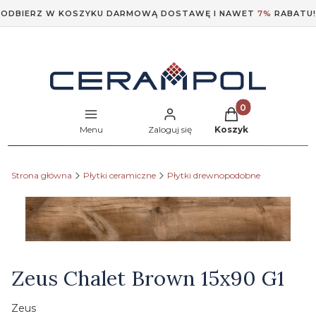
ODBIERZ W KOSZYKU DARMOWĄ DOSTAWĘ I NAWET
7%
RABATU!
Produkty w koszyk
Menu
Zaloguj się
Koszyk
Strona główna
Płytki ceramiczne
Płytki drewnopodobne
Etykiety
Zeus Chalet Brown 15x90 G1
Zeus