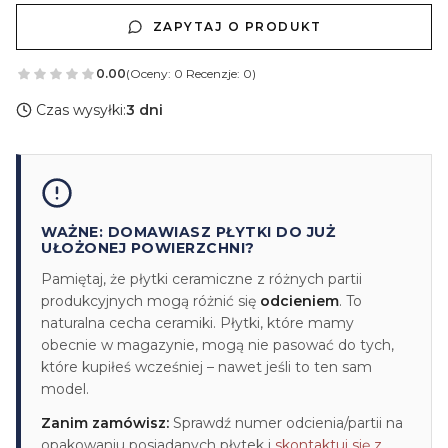
ZAPYTAJ O PRODUKT
0.00
(Oceny: 0 Recenzje: 0)
Czas wysyłki:
3 dni
WAŻNE: DOMAWIASZ PŁYTKI DO JUŻ
UŁOŻONEJ POWIERZCHNI?
Pamiętaj, że płytki ceramiczne z różnych partii
produkcyjnych mogą różnić się
odcieniem
. To
naturalna cecha ceramiki. Płytki, które mamy
obecnie w magazynie, mogą nie pasować do tych,
które kupiłeś wcześniej – nawet jeśli to ten sam
model.
Zanim zamówisz:
Sprawdź numer odcienia/partii na
opakowaniu posiadanych płytek i
skontaktuj się z