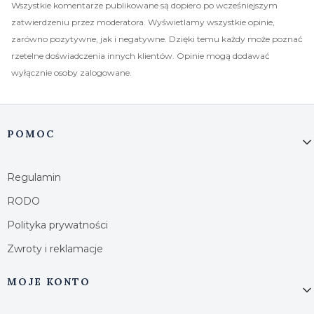
Wszystkie komentarze publikowane są dopiero po wcześniejszym
zatwierdzeniu przez moderatora. Wyświetlamy wszystkie opinie,
zarówno pozytywne, jak i negatywne. Dzięki temu każdy może poznać
rzetelne doświadczenia innych klientów. Opinie mogą dodawać
wyłącznie osoby zalogowane.
Linki w stopce
POMOC
Regulamin
RODO
Polityka prywatności
Zwroty i reklamacje
MOJE KONTO