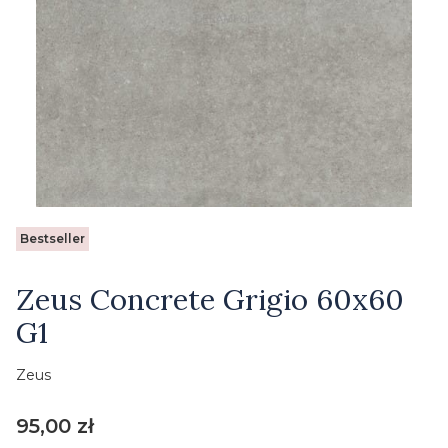
Etykiety
Bestseller
Zeus Concrete Grigio 60x60
G1
Zeus
Cena
95,00 zł