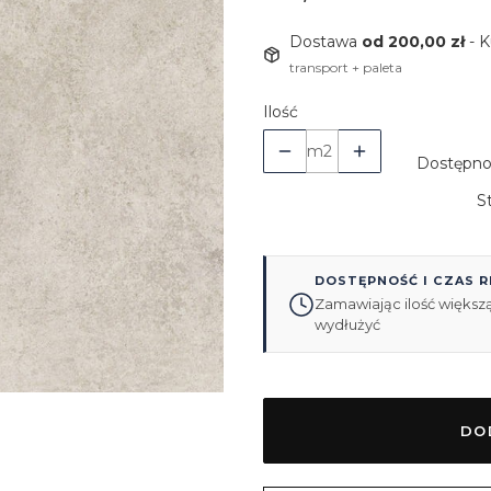
Dostawa
od 200,00 zł
- 
transport + paleta
Ilość
m2
Dostępno
S
DOSTĘPNOŚĆ I CZAS R
Zamawiając ilość większą
wydłużyć
DO