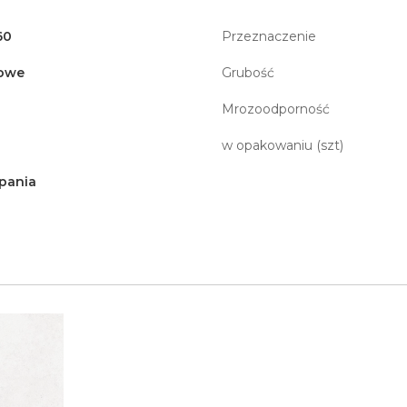
60
Przeznaczenie
owe
Grubość
Mrozoodporność
w opakowaniu (szt)
pania