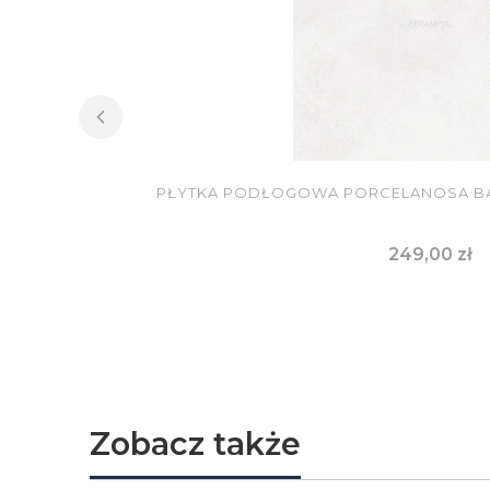
PŁYTKA PODŁOGOWA PORCELANOSA BAL
Cena
249,00 zł
DO KOSZYKA
Zobacz także