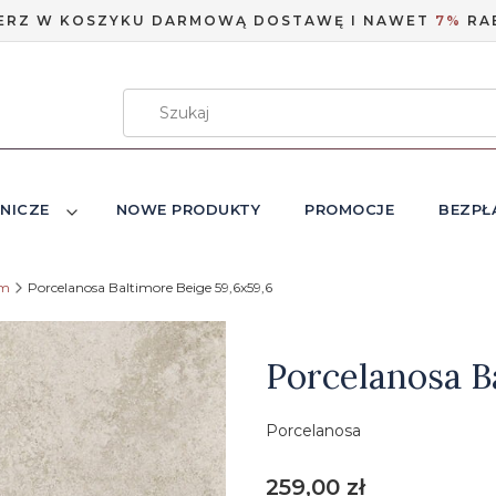
ERZ W KOSZYKU DARMOWĄ DOSTAWĘ I NAWET
7%
RA
NICZE
NOWE PRODUKTY
PROMOCJE
BEZPŁ
em
Porcelanosa Baltimore Beige 59,6x59,6
Etykiety
Porcelanosa B
Porcelanosa
Cena
259,00 zł