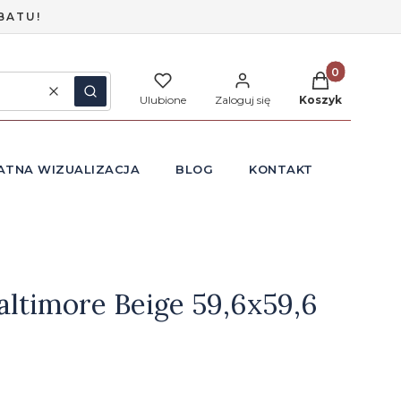
BATU!
Produkty w ko
Wyczyść
Szukaj
Ulubione
Zaloguj się
Koszyk
ATNA WIZUALIZACJA
BLOG
KONTAKT
altimore Beige 59,6x59,6