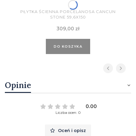
PŁYTKA ŚCIENNA PORCELANOSA CANCUN
STONE 59,6X150
Cena
309,00 zł
DO KOSZYKA
Opinie
0.00
Liczba ocen: 0
Oceń i opisz