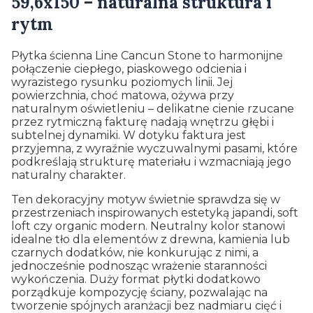
59,6x150 – naturalna struktura i
rytm
Płytka ścienna Line Cancun Stone to harmonijne
połączenie ciepłego, piaskowego odcienia i
wyrazistego rysunku poziomych linii. Jej
powierzchnia, choć matowa, ożywa przy
naturalnym oświetleniu – delikatne cienie rzucane
przez rytmiczną fakturę nadają wnętrzu głębi i
subtelnej dynamiki. W dotyku faktura jest
przyjemna, z wyraźnie wyczuwalnymi pasami, które
podkreślają strukturę materiału i wzmacniają jego
naturalny charakter.
Ten dekoracyjny motyw świetnie sprawdza się w
przestrzeniach inspirowanych estetyką japandi, soft
loft czy organic modern. Neutralny kolor stanowi
idealne tło dla elementów z drewna, kamienia lub
czarnych dodatków, nie konkurując z nimi, a
jednocześnie podnosząc wrażenie staranności
wykończenia. Duży format płytki dodatkowo
porządkuje kompozycję ściany, pozwalając na
tworzenie spójnych aranżacji bez nadmiaru cięć i