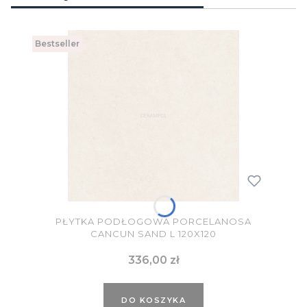
Bestseller
PŁYTKA PODŁOGOWA PORCELANOSA
CANCUN SAND L 120X120
Cena
336,00 zł
DO KOSZYKA