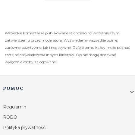
Wszystkie komentarze publikowane są dopiero po wcześniejszym
zatwierdzeniu przez moderatora. Wyświetlamy wszystkie opinie,
zarówno pozytywne, jak i negatywne. Dzięki temu każdy może poznać
rzetelne doświadczenia innych klientów. Opinie mogą dodawać
wyłącznie osoby zalogowane.
Linki w stopce
POMOC
Regulamin
RODO
Polityka prywatności