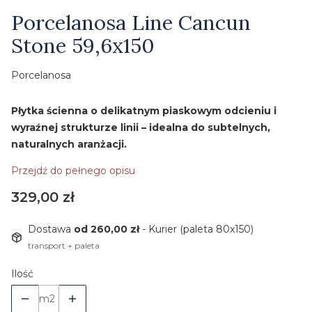
Etykiety
Porcelanosa Line Cancun
Stone 59,6x150
Porcelanosa
Płytka ścienna o delikatnym piaskowym odcieniu i
wyraźnej strukturze linii – idealna do subtelnych,
naturalnych aranżacji.
Przejdź do pełnego opisu
Cena
329,00 zł
Dostawa
od 260,00 zł
- Kurier (paleta 80x150)
transport + paleta
Ilość
m2