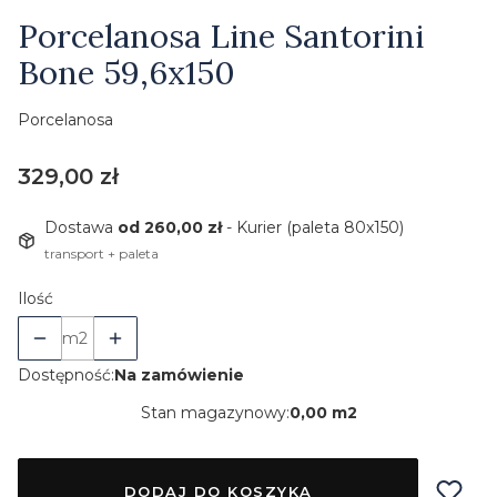
Etykiety
Porcelanosa Line Santorini
Bone 59,6x150
Porcelanosa
Cena
329,00 zł
Dostawa
od 260,00 zł
- Kurier (paleta 80x150)
transport + paleta
Ilość
m2
Dostępność:
Na zamówienie
Stan magazynowy:
0,00 m2
DODAJ DO KOSZYKA