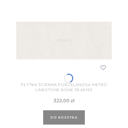
PŁYTKA ŚCIENNA PORCELANOSA METRO
LIMESTONE BONE 59,6X150
Cena
322,00 zł
DO KOSZYKA