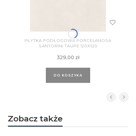
PŁYTKA PODŁOGOWA PORCELANOSA
SANTORINI TAUPE 120X120
Cena
329,00 zł
DO KOSZYKA
Zobacz także