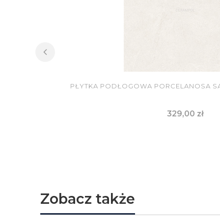
PŁYTKA PODŁOGOWA PORCELANOSA SAD
Cena
329,00 zł
DO KOSZYKA
Zobacz także