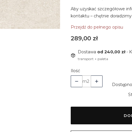
Aby uzyskać szczegółowe inf
kontaktu – chętnie doradzimy
Przejdź do pełnego opisu
Cena
289,00 zł
Dostawa
od 240,00 zł
- 
transport + paleta
Ilość
m2
Dostępno
S
DO