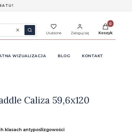
BATU!
Produkty w ko
Wyczyść
Szukaj
Ulubione
Zaloguj się
Koszyk
ATNA WIZUALIZACJA
BLOG
KONTAKT
addle Caliza 59,6x120
h klasach antypoślizgowości