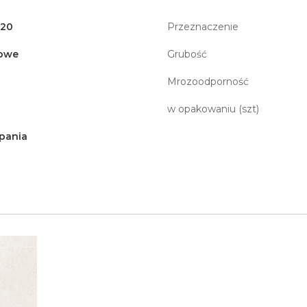
120
Przeznaczenie
owe
Grubość
Mrozoodporność
w opakowaniu (szt)
pania