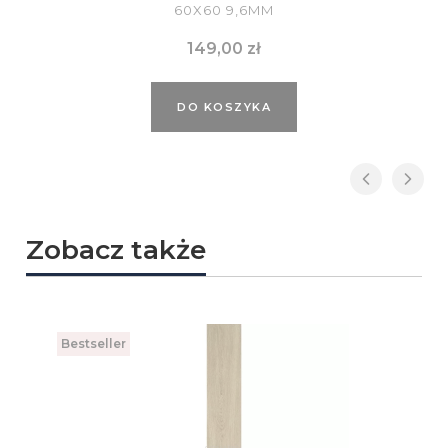
60X60 9,6MM
Cena
149,00 zł
DO KOSZYKA
Zobacz także
Bestseller