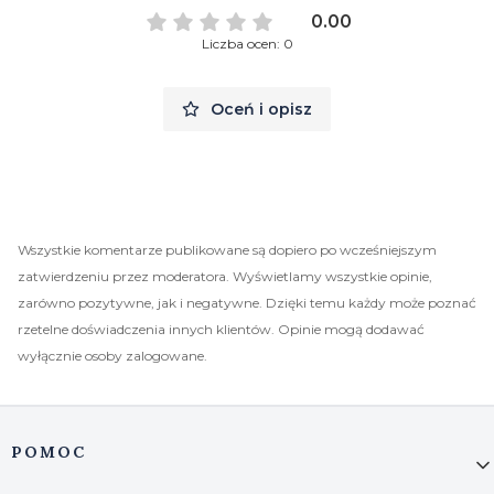
0.00
Liczba ocen: 0
Oceń i opisz
Wszystkie komentarze publikowane są dopiero po wcześniejszym
zatwierdzeniu przez moderatora. Wyświetlamy wszystkie opinie,
zarówno pozytywne, jak i negatywne. Dzięki temu każdy może poznać
rzetelne doświadczenia innych klientów. Opinie mogą dodawać
wyłącznie osoby zalogowane.
Linki w stopce
POMOC