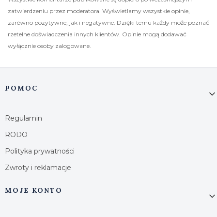
zatwierdzeniu przez moderatora. Wyświetlamy wszystkie opinie,
zarówno pozytywne, jak i negatywne. Dzięki temu każdy może poznać
rzetelne doświadczenia innych klientów. Opinie mogą dodawać
wyłącznie osoby zalogowane.
Linki w stopce
POMOC
Regulamin
RODO
Polityka prywatności
Zwroty i reklamacje
MOJE KONTO