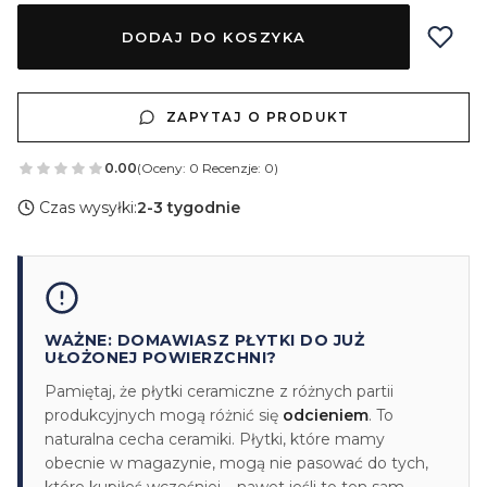
DODAJ DO KOSZYKA
ZAPYTAJ O PRODUKT
0.00
(Oceny: 0 Recenzje: 0)
Czas wysyłki:
2-3 tygodnie
WAŻNE: DOMAWIASZ PŁYTKI DO JUŻ
UŁOŻONEJ POWIERZCHNI?
Pamiętaj, że płytki ceramiczne z różnych partii
produkcyjnych mogą różnić się
odcieniem
. To
naturalna cecha ceramiki. Płytki, które mamy
obecnie w magazynie, mogą nie pasować do tych,
które kupiłeś wcześniej – nawet jeśli to ten sam