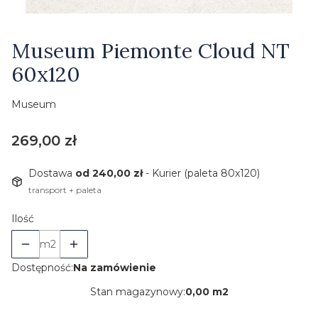
Etykiety
Museum Piemonte Cloud NT
60x120
Museum
Cena
269,00 zł
Dostawa
od 240,00 zł
- Kurier (paleta 80x120)
transport + paleta
Ilość
m2
Dostępność:
Na zamówienie
Stan magazynowy:
0,00 m2