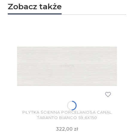
Zobacz także
PŁYTKA ŚCIENNA PORCELANOSA CANAL
TARANTO BIANCO 59,6X150
Cena
322,00 zł