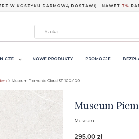
ERZ W KOSZYKU DARMOWĄ DOSTAWĘ I NAWET
7%
RA
NICZE
NOWE PRODUKTY
PROMOCJE
BEZPŁ
niem
Museum Piemonte Cloud SP 100x100
Etykiety
Museum Piemo
Museum
Cena
295,00 zł