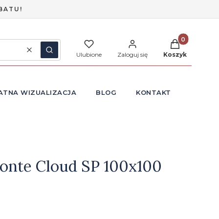
BATU!
Produkty w ko
Wyczyść
Szukaj
Ulubione
Zaloguj się
Koszyk
ATNA WIZUALIZACJA
BLOG
KONTAKT
nte Cloud SP 100x100