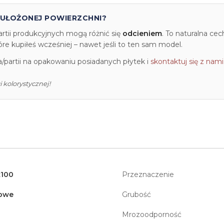
 UŁOŻONEJ POWIERZCHNI?
artii produkcyjnych mogą różnić się
odcieniem
. To naturalna ce
e kupiłeś wcześniej – nawet jeśli to ten sam model.
partii na opakowaniu posiadanych płytek i
skontaktuj się z nami
 kolorystycznej!
x100
Przeznaczenie
owe
Grubość
Mrozoodporność