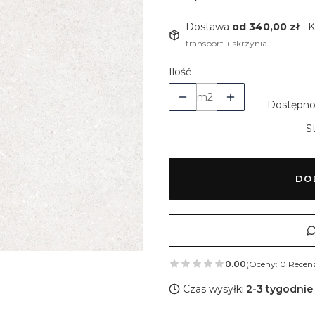
Dostawa
od 340,00 zł
- 
transport + skrzynia
Ilość
m2
Dostępno
S
DO
0.00
(Oceny: 0 Recenz
Czas wysyłki:
2-3 tygodnie