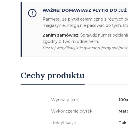
WAŻNE: DOMAWIASZ PŁYTKI DO JUŻ
Pamiętaj, że płytki ceramiczne z różnych p
magazynie, mogą nie pasować do tych, któr
Zanim zamówisz:
Sprawdź numer odcienia/
zgodny z Twoim odcieniem.
Bez tej weryfikacji nie gwarantujemy spójności
Cechy produktu
Wymiary (cm)
100
Wykończenie płytek
Mat
Rektyfikacja
Tak