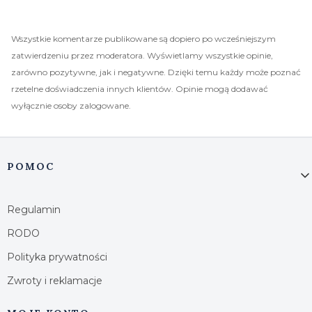
Wszystkie komentarze publikowane są dopiero po wcześniejszym
zatwierdzeniu przez moderatora. Wyświetlamy wszystkie opinie,
zarówno pozytywne, jak i negatywne. Dzięki temu każdy może poznać
rzetelne doświadczenia innych klientów. Opinie mogą dodawać
wyłącznie osoby zalogowane.
Linki w stopce
POMOC
Regulamin
RODO
Polityka prywatności
Zwroty i reklamacje