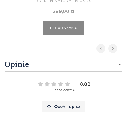
BREMEN NATURAL 19,3X120
Cena
289,00 zł
DO KOSZYKA
Opinie
0.00
Liczba ocen: 0
Oceń i opisz