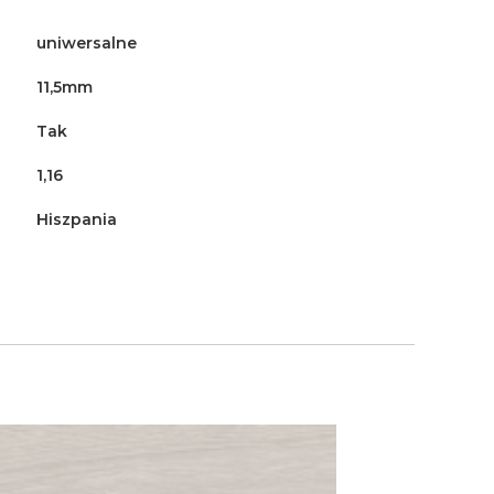
uniwersalne
11,5mm
Tak
1,16
Hiszpania