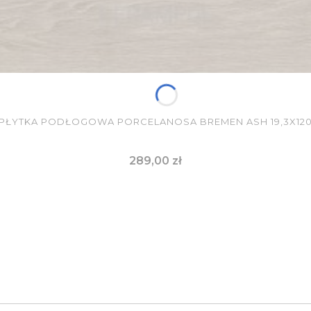
PŁYTKA PODŁOGOWA PORCELANOSA BREMEN ASH 19,3X12
Cena
289,00 zł
DO KOSZYKA