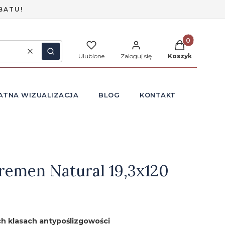
BATU!
Produkty w ko
Wyczyść
Szukaj
Ulubione
Zaloguj się
Koszyk
ATNA WIZUALIZACJA
BLOG
KONTAKT
remen Natural 19,3x120
h klasach antypoślizgowości