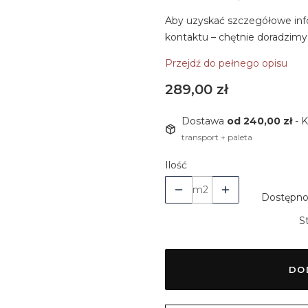
Aby uzyskać szczegółowe inf
kontaktu – chętnie doradzimy
Przejdź do pełnego opisu
Cena
289,00 zł
Dostawa
od 240,00 zł
- 
transport + paleta
Ilość
m2
Dostępno
S
DO