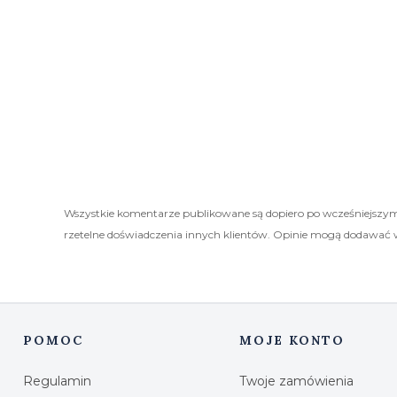
Wszystkie komentarze publikowane są dopiero po wcześniejszym
rzetelne doświadczenia innych klientów. Opinie mogą dodawać 
POMOC
MOJE KONTO
Linki w stopce
Regulamin
Twoje zamówienia