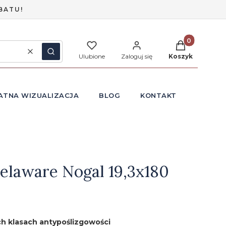
BATU!
Produkty w ko
Wyczyść
Szukaj
Ulubione
Zaloguj się
Koszyk
ATNA WIZUALIZACJA
BLOG
KONTAKT
elaware Nogal 19,3x180
h klasach antypoślizgowości