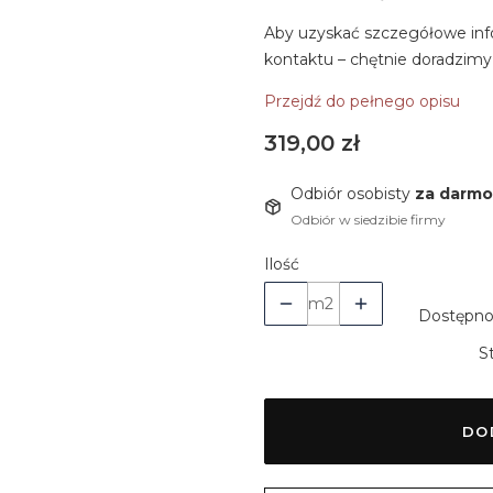
Aby uzyskać szczegółowe inf
kontaktu – chętnie doradzimy
Przejdź do pełnego opisu
Cena
319,00 zł
Odbiór osobisty
za darmo
Odbiór w siedzibie firmy
Ilość
m2
Dostępno
S
DO