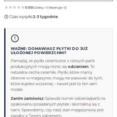
0.00
(Oceny: 0 Recenzje: 0)
Czas wysyłki:
2-3 tygodnie
WAŻNE: DOMAWIASZ PŁYTKI DO JUŻ
UŁOŻONEJ POWIERZCHNI?
Pamiętaj, że płytki ceramiczne z różnych partii
produkcyjnych mogą różnić się
odcieniem
. To
naturalna cecha ceramiki. Płytki, które mamy
obecnie w magazynie, mogą nie pasować do tych,
które kupiłeś wcześniej – nawet jeśli to ten sam
model.
Zanim zamówisz:
Sprawdź numer odcienia/partii na
opakowaniu posiadanych płytek i
skontaktuj się z
nami
. Sprawdzimy, czy nasz stan magazynowy jest
zgodny z Twoim odcieniem.