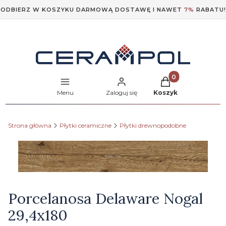
ODBIERZ W KOSZYKU DARMOWĄ DOSTAWĘ I NAWET
7%
RABATU!
Produkty w koszyk
Menu
Zaloguj się
Koszyk
Strona główna
Płytki ceramiczne
Płytki drewnopodobne
Etykiety
Porcelanosa Delaware Nogal
29,4x180