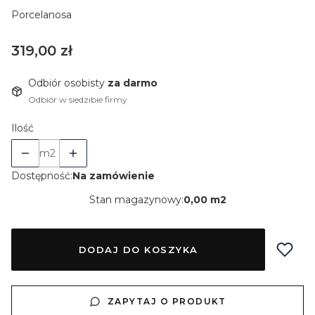
Porcelanosa
Cena
319,00 zł
Odbiór osobisty
za darmo
Odbiór w siedzibie firmy
Ilość
m2
Dostępność:
Na zamówienie
Stan magazynowy:
0,00 m2
DODAJ DO KOSZYKA
ZAPYTAJ O PRODUKT