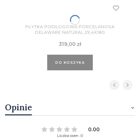
PŁYTKA PODŁOGOWA PORCELANOSA
DELAWARE NATURAL 29,4X180
Cena
319,00 zł
DO KOSZYKA
Opinie
0.00
Liczba ocen: 0