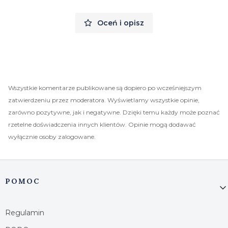
Oceń i opisz
Wszystkie komentarze publikowane są dopiero po wcześniejszym
zatwierdzeniu przez moderatora. Wyświetlamy wszystkie opinie,
zarówno pozytywne, jak i negatywne. Dzięki temu każdy może poznać
rzetelne doświadczenia innych klientów. Opinie mogą dodawać
wyłącznie osoby zalogowane.
Linki w stopce
POMOC
Regulamin