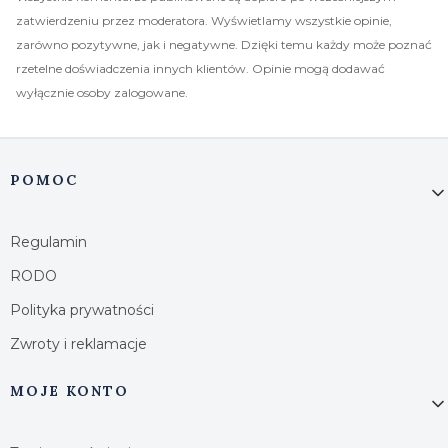
zatwierdzeniu przez moderatora. Wyświetlamy wszystkie opinie,
zarówno pozytywne, jak i negatywne. Dzięki temu każdy może poznać
rzetelne doświadczenia innych klientów. Opinie mogą dodawać
wyłącznie osoby zalogowane.
Linki w stopce
POMOC
Regulamin
RODO
Polityka prywatności
Zwroty i reklamacje
MOJE KONTO