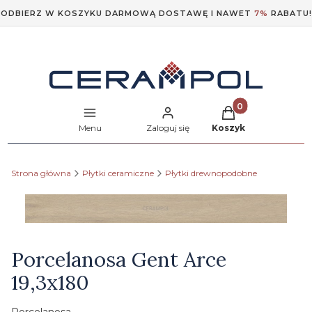
ODBIERZ W KOSZYKU DARMOWĄ DOSTAWĘ I NAWET
7%
RABATU!
Produkty w koszyk
Menu
Zaloguj się
Koszyk
Strona główna
Płytki ceramiczne
Płytki drewnopodobne
Etykiety
Porcelanosa Gent Arce
19,3x180
Porcelanosa