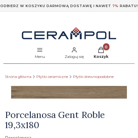
ODBIERZ W KOSZYKU DARMOWĄ DOSTAWĘ I NAWET
7%
RABATU!
Produkty w koszyk
Menu
Zaloguj się
Koszyk
Strona główna
Płytki ceramiczne
Płytki drewnopodobne
Etykiety
Porcelanosa Gent Roble
19,3x180
Porcelanosa