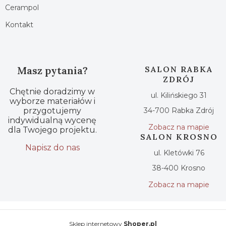
Cerampol
Kontakt
Masz pytania?
SALON RABKA
ZDRÓJ
Chętnie doradzimy w
ul. Kilińskiego 31
wyborze materiałów i
przygotujemy
34-700 Rabka Zdrój
indywidualną wycenę
Zobacz na mapie
dla Twojego projektu.
SALON KROSNO
Napisz do nas
ul. Kletówki 76
38-400 Krosno
Zobacz na mapie
Sklep internetowy
Shoper.pl