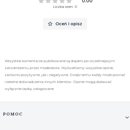
0.00
Liczba ocen: 0
Oceń i opisz
Wszystkie komentarze publikowane są dopiero po wcześniejszym
zatwierdzeniu przez moderatora. Wyświetlamy wszystkie opinie,
zarówno pozytywne, jak i negatywne. Dzięki temu każdy może poznać
rzetelne doświadczenia innych klientów. Opinie mogą dodawać
wyłącznie osoby zalogowane.
Linki w stopce
POMOC