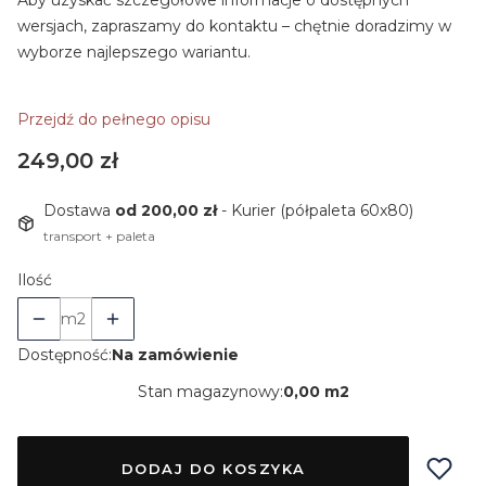
Aby uzyskać szczegółowe informacje o dostępnych
wersjach, zapraszamy do kontaktu – chętnie doradzimy w
wyborze najlepszego wariantu.
Przejdź do pełnego opisu
Cena
249,00 zł
Dostawa
od 200,00 zł
- Kurier (półpaleta 60x80)
transport + paleta
Ilość
m2
Dostępność:
Na zamówienie
Stan magazynowy:
0,00 m2
DODAJ DO KOSZYKA