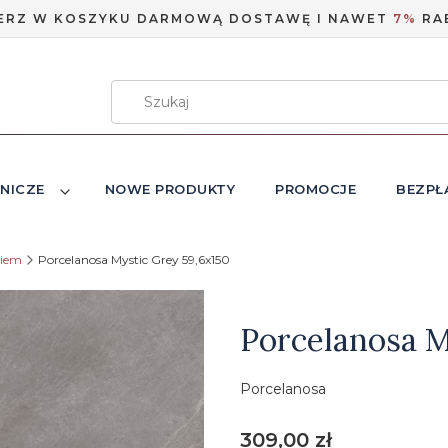
ERZ W KOSZYKU DARMOWĄ DOSTAWĘ I NAWET
7%
RA
NICZE
NOWE PRODUKTY
PROMOCJE
BEZPŁ
niem
Porcelanosa Mystic Grey 59,6x150
Etykiety
Porcelanosa M
Porcelanosa
Cena
309,00 zł