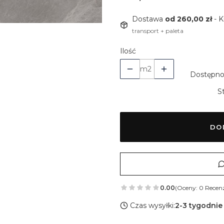
Dostawa
od 260,00 zł
- K
transport + paleta
Ilość
m2
Dostępno
S
DO
0.00
(Oceny: 0 Recenz
Czas wysyłki:
2-3 tygodnie