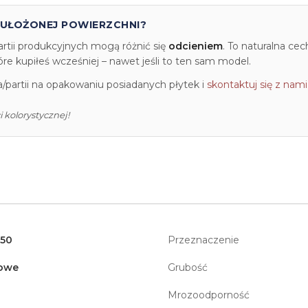
 UŁOŻONEJ POWIERZCHNI?
artii produkcyjnych mogą różnić się
odcieniem
. To naturalna ce
e kupiłeś wcześniej – nawet jeśli to ten sam model.
partii na opakowaniu posiadanych płytek i
skontaktuj się z nami
 kolorystycznej!
150
Przeznaczenie
owe
Grubość
Mrozoodporność