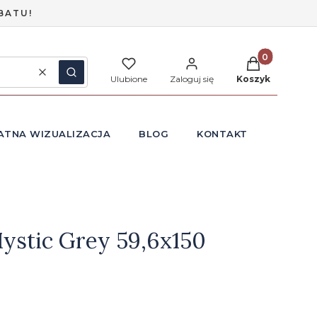
BATU!
Produkty w ko
Wyczyść
Szukaj
Ulubione
Zaloguj się
Koszyk
ATNA WIZUALIZACJA
BLOG
KONTAKT
ystic Grey 59,6x150