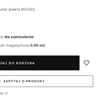
urier (paleta 80x150)
ść:
Na zamówienie
tan magazynowy:
0,00 m2
DAJ DO KOSZYKA
ZAPYTAJ O PRODUKT
je: 0)