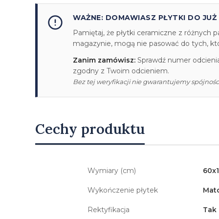
WAŻNE: DOMAWIASZ PŁYTKI DO JUŻ
Pamiętaj, że płytki ceramiczne z różnych p
magazynie, mogą nie pasować do tych, któr
Zanim zamówisz:
Sprawdź numer odcienia/
zgodny z Twoim odcieniem.
Bez tej weryfikacji nie gwarantujemy spójności
Cechy produktu
Wymiary (cm)
60x
Wykończenie płytek
Mat
Rektyfikacja
Tak