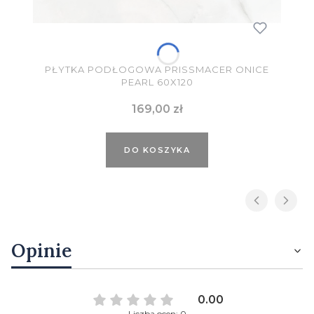
PŁYTKA PODŁOGOWA PRISSMACER ONICE
PEARL 60X120
Cena
169,00 zł
DO KOSZYKA
Opinie
0.00
Liczba ocen: 0