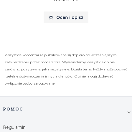
Oceń i opisz
Wszystkie komentarze publikowane są dopiero po wcześniejszym
zatwierdzeniu przez moderatora. Wyświetlamy wszystkie opinie,
zarówno pozytywne, jak i negatywne. Dzięki temu każdy może poznać
rzetelne doświadczenia innych klientów. Opinie mogą dodawać
wyłącznie osoby zalogowane.
Linki w stopce
POMOC
Regulamin