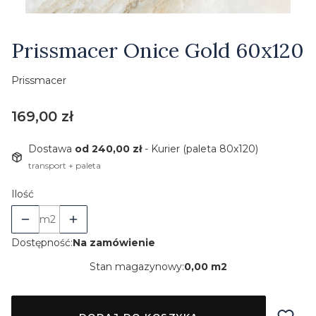
Etykiety
Prissmacer Onice Gold 60x120
Prissmacer
Cena
169,00 zł
Dostawa
od 240,00 zł
- Kurier (paleta 80x120)
transport + paleta
Ilość
m2
Dostępność:
Na zamówienie
Stan magazynowy:
0,00 m2