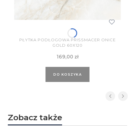
PŁYTKA PODŁOGOWA PRISSMACER ONICE
GOLD 60X120
Cena
169,00 zł
DO KOSZYKA
Zobacz także