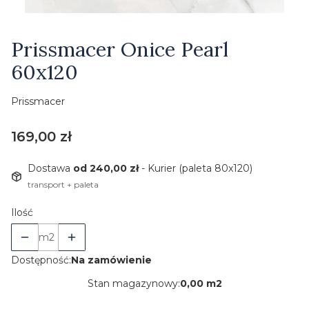
Etykiety
Prissmacer Onice Pearl
60x120
Prissmacer
Cena
169,00 zł
Dostawa
od 240,00 zł
- Kurier (paleta 80x120)
transport + paleta
Ilość
m2
Dostępność:
Na zamówienie
Stan magazynowy:
0,00 m2