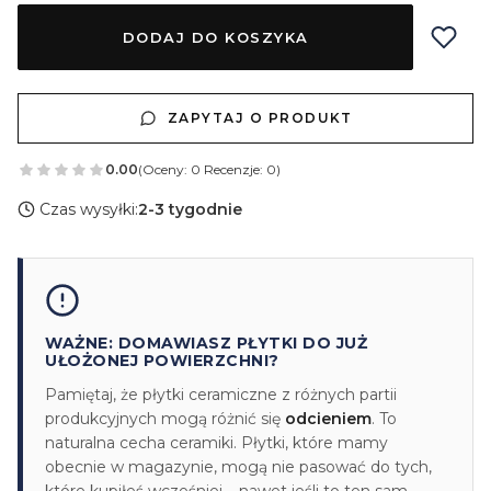
DODAJ DO KOSZYKA
ZAPYTAJ O PRODUKT
0.00
(Oceny: 0 Recenzje: 0)
Czas wysyłki:
2-3 tygodnie
WAŻNE: DOMAWIASZ PŁYTKI DO JUŻ
UŁOŻONEJ POWIERZCHNI?
Pamiętaj, że płytki ceramiczne z różnych partii
produkcyjnych mogą różnić się
odcieniem
. To
naturalna cecha ceramiki. Płytki, które mamy
obecnie w magazynie, mogą nie pasować do tych,
które kupiłeś wcześniej – nawet jeśli to ten sam