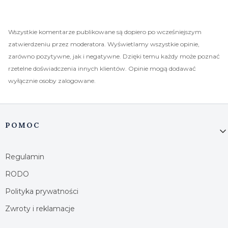
Wszystkie komentarze publikowane są dopiero po wcześniejszym
zatwierdzeniu przez moderatora. Wyświetlamy wszystkie opinie,
zarówno pozytywne, jak i negatywne. Dzięki temu każdy może poznać
rzetelne doświadczenia innych klientów. Opinie mogą dodawać
wyłącznie osoby zalogowane.
Linki w stopce
POMOC
Regulamin
RODO
Polityka prywatności
Zwroty i reklamacje