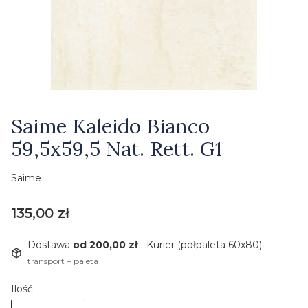
Etykiety
Saime Kaleido Bianco
59,5x59,5 Nat. Rett. G1
Saime
Cena
135,00 zł
Dostawa
od 200,00 zł
- Kurier (półpaleta 60x80)
transport + paleta
Ilość