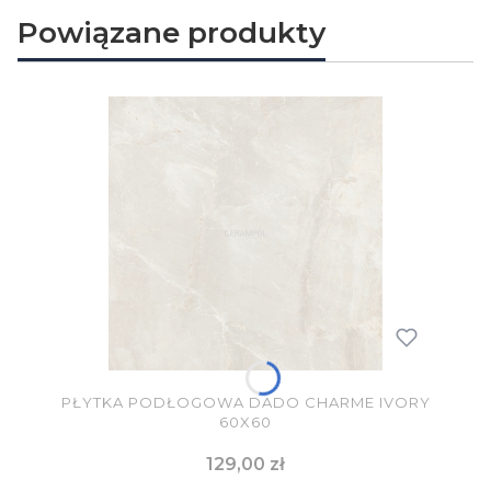
Powiązane produkty
PŁYTKA PODŁOGOWA DADO CHARME IVORY
60X60
Cena
129,00 zł