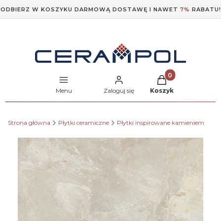
ODBIERZ W KOSZYKU DARMOWĄ DOSTAWĘ I NAWET
7%
RABATU!
Produkty w koszyk
Menu
Zaloguj się
Koszyk
Strona główna
Płytki ceramiczne
Płytki inspirowane kamieniem