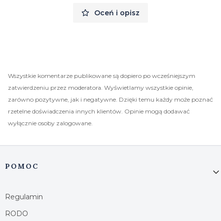
Oceń i opisz
Wszystkie komentarze publikowane są dopiero po wcześniejszym
zatwierdzeniu przez moderatora. Wyświetlamy wszystkie opinie,
zarówno pozytywne, jak i negatywne. Dzięki temu każdy może poznać
rzetelne doświadczenia innych klientów. Opinie mogą dodawać
wyłącznie osoby zalogowane.
Linki w stopce
POMOC
Regulamin
RODO