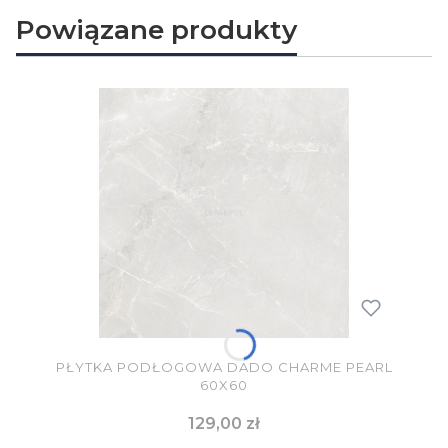
Powiązane produkty
PŁYTKA PODŁOGOWA DADO CHARME PEARL
60X60
Cena
129,00 zł