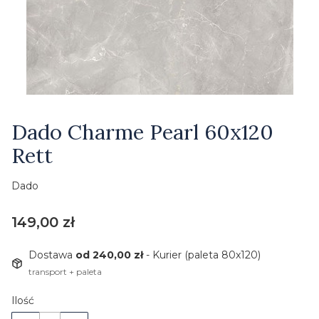
Etykiety
Dado Charme Pearl 60x120
Rett
Dado
Cena
149,00 zł
Dostawa
od 240,00 zł
- Kurier (paleta 80x120)
transport + paleta
Ilość