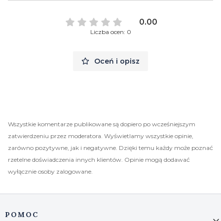
0.00
Liczba ocen: 0
Oceń i opisz
Wszystkie komentarze publikowane są dopiero po wcześniejszym
zatwierdzeniu przez moderatora. Wyświetlamy wszystkie opinie,
zarówno pozytywne, jak i negatywne. Dzięki temu każdy może poznać
rzetelne doświadczenia innych klientów. Opinie mogą dodawać
wyłącznie osoby zalogowane.
Linki w stopce
POMOC