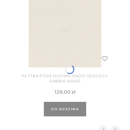
PŁYTKA PODŁOGOWA DADO GEOLOGY
SABBIA 60X60
Cena
129,00 zł
DO KOSZYKA