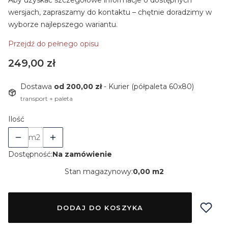
Aby uzyskać szczegółowe informacje o dostępnych
wersjach, zapraszamy do kontaktu – chętnie doradzimy w
wyborze najlepszego wariantu.
Przejdź do pełnego opisu
Cena
249,00 zł
Dostawa
od 200,00 zł
- Kurier (półpaleta 60x80)
transport + paleta
Ilość
m2
Dostępność:
Na zamówienie
Stan magazynowy:
0,00 m2
DODAJ DO KOSZYKA