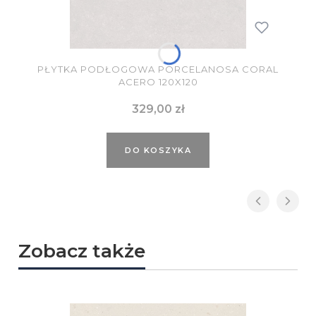
PŁYTKA PODŁOGOWA PORCELANOSA CORAL
ACERO 120X120
Cena
329,00 zł
DO KOSZYKA
Zobacz także