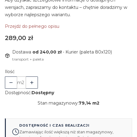
Aby uzyskać szczegółowe informacje o dostępnych
wersjach, zapraszamy do kontaktu – chętnie doradzimy w
wyborze najlepszego wariantu.
Przejdź do pełnego opisu
Cena
289,00 zł
Dostawa
od 240,00 zł
- Kurier (paleta 80x120)
transport + paleta
Ilość
m2
Dostępność:
Dostępny
Stan magazynowy:
79,14 m2
DOSTĘPNOŚĆ I CZAS REALIZACJI
Zamawiając ilość większą niż stan magazynowy,