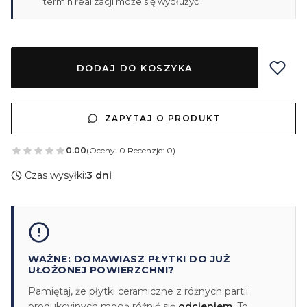
termin realizacji może się wydłużyć
DODAJ DO KOSZYKA
ZAPYTAJ O PRODUKT
0.00
(Oceny: 0 Recenzje: 0)
Czas wysyłki:
3 dni
WAŻNE: DOMAWIASZ PŁYTKI DO JUŻ
UŁOŻONEJ POWIERZCHNI?
Pamiętaj, że płytki ceramiczne z różnych partii
produkcyjnych mogą różnić się
odcieniem
. To