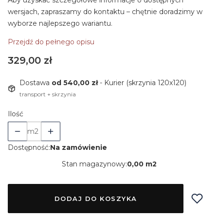
Aby uzyskać szczegółowe informacje o dostępnych
wersjach, zapraszamy do kontaktu – chętnie doradzimy w
wyborze najlepszego wariantu.
Przejdź do pełnego opisu
Cena
329,00 zł
Dostawa
od 540,00 zł
- Kurier (skrzynia 120x120)
transport + skrzynia
Ilość
m2
Dostępność:
Na zamówienie
Stan magazynowy:
0,00 m2
DODAJ DO KOSZYKA