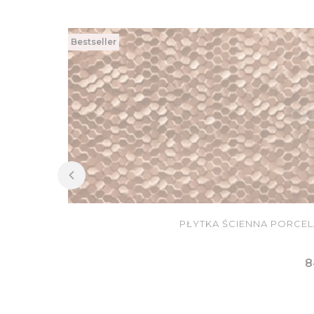
Bestseller
PŁYTKA ŚCIENNA PORCEL
C
8
DO