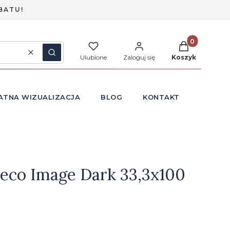
BATU!
Produkty w ko
Wyczyść
Szukaj
Ulubione
Zaloguj się
Koszyk
ATNA WIZUALIZACJA
BLOG
KONTAKT
eco Image Dark 33,3x100