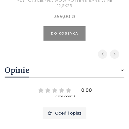
PŁYTKA ŚCIENNA WOW POTTERS BARS WINE
12,5X25
Cena
359,00 zł
DO KOSZYKA
Opinie
0.00
Liczba ocen: 0
Oceń i opisz