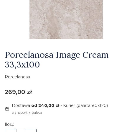
Etykiety
Porcelanosa Image Cream
33,3x100
Porcelanosa
Cena
269,00 zł
Dostawa
od 240,00 zł
- Kurier (paleta 80x120)
transport + paleta
Ilość