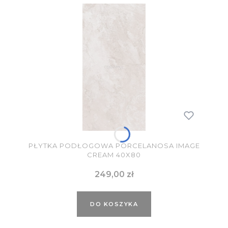
PŁYTKA PODŁOGOWA PORCELANOSA IMAGE
CREAM 40X80
Cena
249,00 zł
DO KOSZYKA