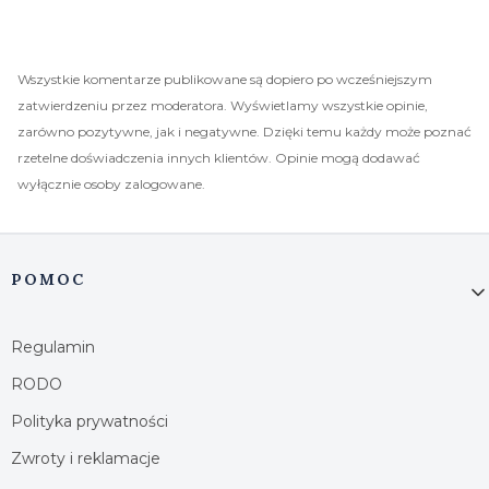
Wszystkie komentarze publikowane są dopiero po wcześniejszym
zatwierdzeniu przez moderatora. Wyświetlamy wszystkie opinie,
zarówno pozytywne, jak i negatywne. Dzięki temu każdy może poznać
rzetelne doświadczenia innych klientów. Opinie mogą dodawać
wyłącznie osoby zalogowane.
Linki w stopce
POMOC
Regulamin
RODO
Polityka prywatności
Zwroty i reklamacje