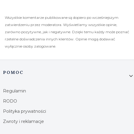
Wszystkie komentarze publikowane są dopiero po wcześniejszym
zatwierdzeniu przez moderatora. Wyświetlamy wszystkie opinie,
zarówno pozytywne, jak i negatywne. Dzięki temu każdy może poznać
rzetelne doświadczenia innych klientów. Opinie mogą dodawać
wyłącznie osoby zalogowane.
Linki w stopce
POMOC
Regulamin
RODO
Polityka prywatności
Zwroty i reklamacje