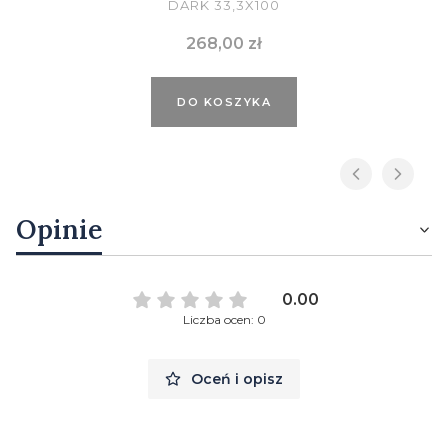
DARK 33,3X100
Cena
268,00 zł
DO KOSZYKA
Opinie
0.00
Liczba ocen: 0
Oceń i opisz