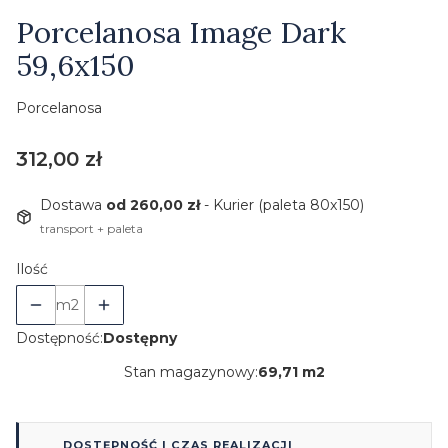
Etykiety
Porcelanosa Image Dark
59,6x150
Porcelanosa
Cena
312,00 zł
Dostawa
od 260,00 zł
- Kurier (paleta 80x150)
transport + paleta
Ilość
m2
Dostępność:
Dostępny
Stan magazynowy:
69,71 m2
DOSTĘPNOŚĆ I CZAS REALIZACJI