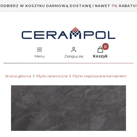
ODBIERZ W KOSZYKU DARMOWĄ DOSTAWĘ I NAWET
7%
RABATU!
Produkty w koszyk
Menu
Zaloguj się
Koszyk
Strona główna
Płytki ceramiczne
Płytki inspirowane kamieniem