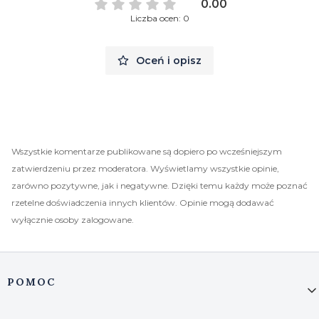
0.00
Liczba ocen: 0
Oceń i opisz
Wszystkie komentarze publikowane są dopiero po wcześniejszym
zatwierdzeniu przez moderatora. Wyświetlamy wszystkie opinie,
zarówno pozytywne, jak i negatywne. Dzięki temu każdy może poznać
rzetelne doświadczenia innych klientów. Opinie mogą dodawać
wyłącznie osoby zalogowane.
Linki w stopce
POMOC