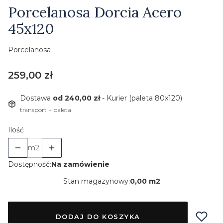
Etykiety
Porcelanosa Dorcia Acero
45x120
Porcelanosa
Cena
259,00 zł
Dostawa
od 240,00 zł
- Kurier (paleta 80x120)
transport + paleta
Ilość
m2
Dostępność:
Na zamówienie
Stan magazynowy:
0,00 m2
DODAJ DO KOSZYKA