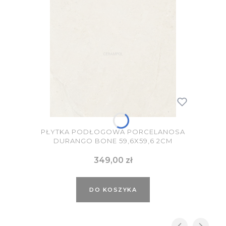
PŁYTKA PODŁOGOWA PORCELANOSA
DURANGO BONE 59,6X59,6 2CM
Cena
349,00 zł
DO KOSZYKA