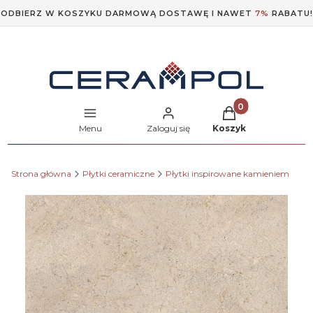
ODBIERZ W KOSZYKU DARMOWĄ DOSTAWĘ I NAWET
7%
RABATU!
Produkty w koszyk
Menu
Zaloguj się
Koszyk
Strona główna
Płytki ceramiczne
Płytki inspirowane kamieniem