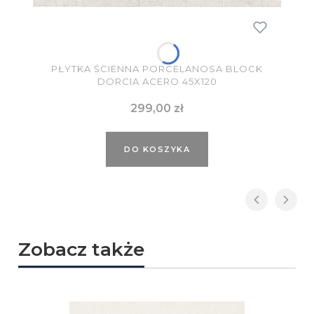
PŁYTKA ŚCIENNA PORCELANOSA BLOCK
DORCIA ACERO 45X120
Cena
299,00 zł
DO KOSZYKA
Zobacz także