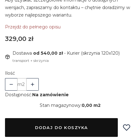
Aby uzyskać szczegółowe informacje o dostępnych
wersjach, zapraszamy do kontaktu – chętnie doradzimy w
wyborze najlepszego wariantu.
Przejdź do pełnego opisu
Cena
329,00 zł
Dostawa
od 540,00 zł
- Kurier (skrzynia 120x120)
transport + skrzynia
Ilość
m2
Dostępność:
Na zamówienie
Stan magazynowy:
0,00 m2
DODAJ DO KOSZYKA