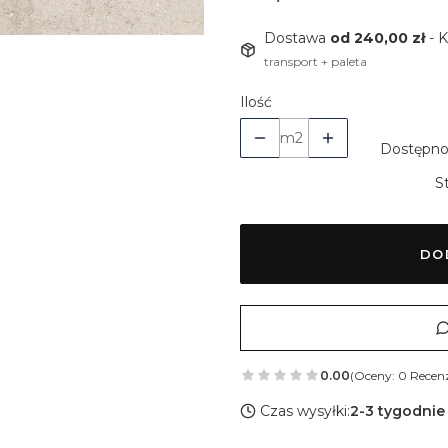
Dostawa
od 240,00 zł
- 
transport + paleta
Ilość
m2
Dostępno
S
DO
0.00
(Oceny: 0 Recenz
Czas wysyłki:
2-3 tygodnie