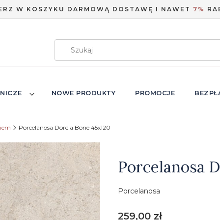
ERZ W KOSZYKU DARMOWĄ DOSTAWĘ I NAWET
7%
RA
NICZE
NOWE PRODUKTY
PROMOCJE
BEZPŁ
niem
Porcelanosa Dorcia Bone 45x120
Etykiety
Porcelanosa D
Porcelanosa
Cena
259,00 zł