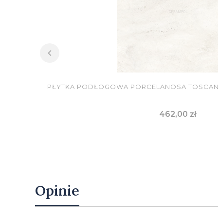
PŁYTKA PODŁOGOWA PORCELANOSA TOSCANO
Cena
462,00 zł
DO KOSZYKA
Opinie