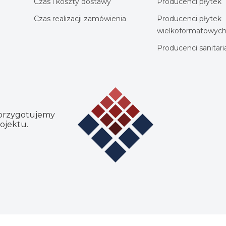
Czas i koszty dostawy
Producenci płytek
Czas realizacji zamówienia
Producenci płytek
wielkoformatowyc
Producenci sanitar
 przygotujemy
ojektu.