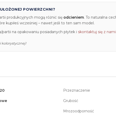
 UŁOŻONEJ POWIERZCHNI?
artii produkcyjnych mogą różnić się
odcieniem
. To naturalna ce
e kupiłeś wcześniej – nawet jeśli to ten sam model.
partii na opakowaniu posiadanych płytek i
skontaktuj się z nami
 kolorystycznej!
120
Przeznaczenie
owe
Grubość
Mrozoodporność