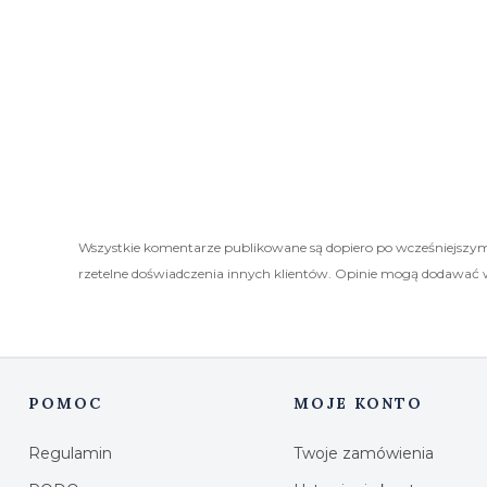
Wszystkie komentarze publikowane są dopiero po wcześniejszym
rzetelne doświadczenia innych klientów. Opinie mogą dodawać 
POMOC
MOJE KONTO
Linki w stopce
Regulamin
Twoje zamówienia