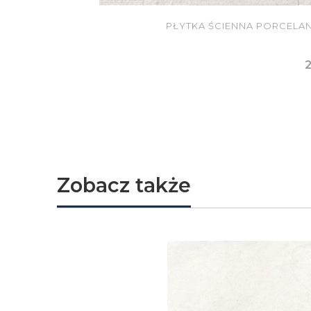
PŁYTKA ŚCIENNA PORCELA
2
D
Zobacz także