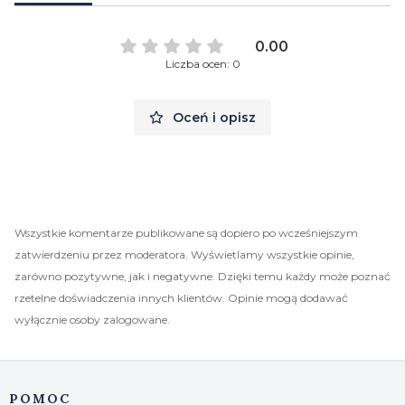
0.00
Liczba ocen: 0
Oceń i opisz
Wszystkie komentarze publikowane są dopiero po wcześniejszym
zatwierdzeniu przez moderatora. Wyświetlamy wszystkie opinie,
zarówno pozytywne, jak i negatywne. Dzięki temu każdy może poznać
rzetelne doświadczenia innych klientów. Opinie mogą dodawać
wyłącznie osoby zalogowane.
Linki w stopce
POMOC