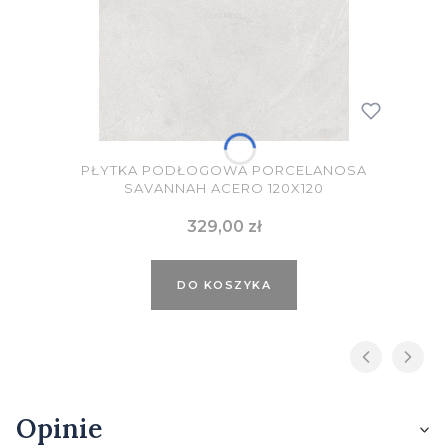
PŁYTKA PODŁOGOWA PORCELANOSA
SAVANNAH ACERO 120X120
Cena
329,00 zł
DO KOSZYKA
Opinie