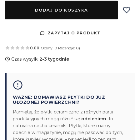
DODAJ DO KOSZYKA
ZAPYTAJ O PRODUKT
0.00
(Oceny: 0 Recenzje: 0)
Czas wysyłki:
2-3 tygodnie
WAŻNE: DOMAWIASZ PŁYTKI DO JUŻ
UŁOŻONEJ POWIERZCHNI?
Pamiętaj, że płytki ceramiczne z różnych partii
produkcyjnych mogą różnić się
odcieniem
. To
naturalna cecha ceramiki. Płytki, które mamy
obecnie w magazynie, mogą nie pasować do tych,
które kupiłeś wcześniej – nawet jeśli to ten sam