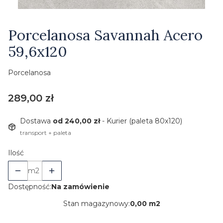
Etykiety
Porcelanosa Savannah Acero
59,6x120
Porcelanosa
Cena
289,00 zł
Dostawa
od 240,00 zł
- Kurier (paleta 80x120)
transport + paleta
Ilość
m2
Dostępność:
Na zamówienie
Stan magazynowy:
0,00 m2