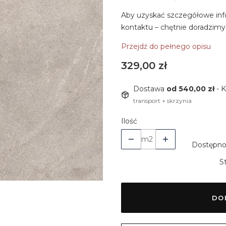
Aby uzyskać szczegółowe inf
kontaktu – chętnie doradzimy
Przejdź do pełnego opisu
Cena
329,00 zł
Dostawa
od 540,00 zł
- 
transport + skrzynia
Ilość
m2
Dostępno
S
DO