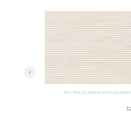
PŁYTKA ŚCIENNA PORCELANOS
C
32
DO