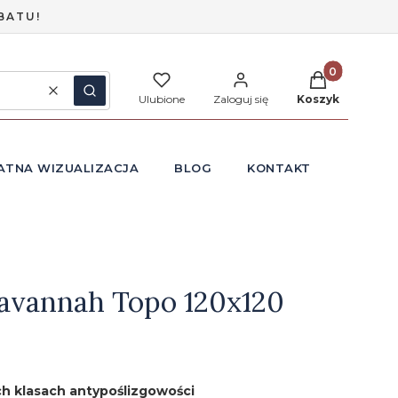
BATU!
Produkty w ko
Wyczyść
Szukaj
Ulubione
Zaloguj się
Koszyk
ATNA WIZUALIZACJA
BLOG
KONTAKT
avannah Topo 120x120
h klasach antypoślizgowości