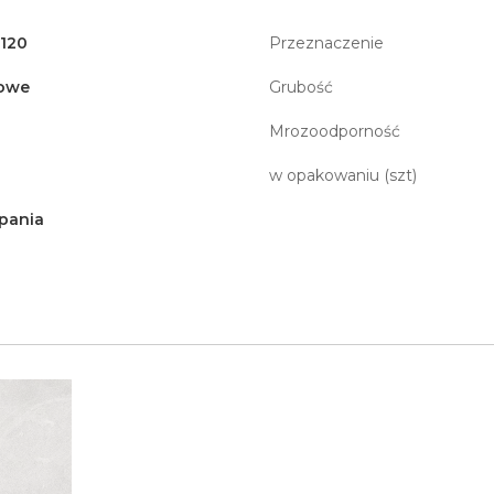
x120
Przeznaczenie
owe
Grubość
Mrozoodporność
w opakowaniu (szt)
pania