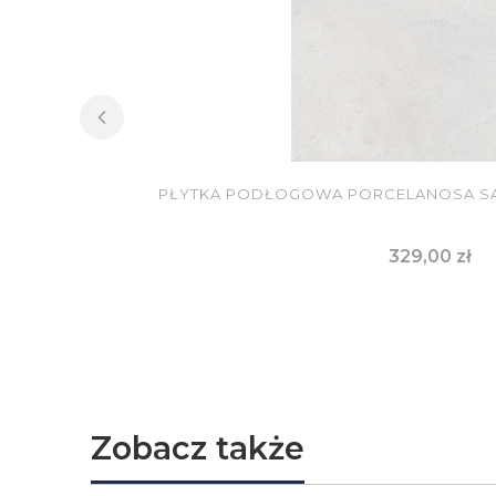
PŁYTKA PODŁOGOWA PORCELANOSA SA
Cena
329,00 zł
DO KOSZYKA
Zobacz także