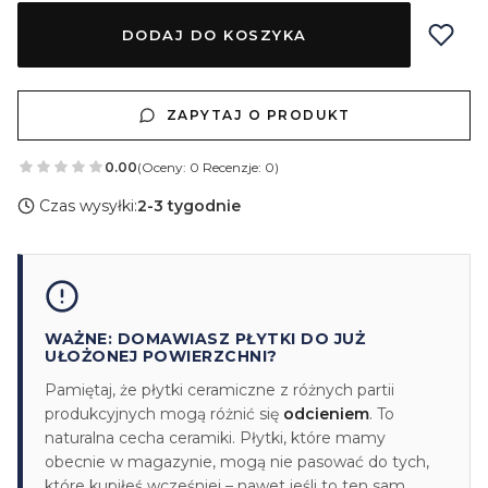
DODAJ DO KOSZYKA
ZAPYTAJ O PRODUKT
0.00
(Oceny: 0 Recenzje: 0)
Czas wysyłki:
2-3 tygodnie
WAŻNE: DOMAWIASZ PŁYTKI DO JUŻ
UŁOŻONEJ POWIERZCHNI?
Pamiętaj, że płytki ceramiczne z różnych partii
produkcyjnych mogą różnić się
odcieniem
. To
naturalna cecha ceramiki. Płytki, które mamy
obecnie w magazynie, mogą nie pasować do tych,
które kupiłeś wcześniej – nawet jeśli to ten sam