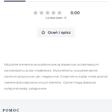
0.00
Liczba ocen: 0
Oceń i opisz
Wszystkie komentarze publikowane są dopiero po wcześniejszym
zatwierdzeniu przez moderatora. Wyświetlamy wszystkie opinie,
zarówno pozytywne, jak i negatywne. Dzięki temu każdy może poznać
rzetelne doświadczenia innych klientów. Opinie mogą dodawać
wyłącznie osoby zalogowane.
Linki w stopce
POMOC