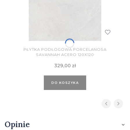
PŁYTKA PODŁOGOWA PORCELANOSA
SAVANNAH ACERO 120X120
Cena
329,00 zł
DO KOSZYKA
Opinie