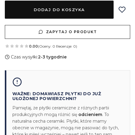
DODAJ DO KOSZYKA
ZAPYTAJ O PRODUKT
0.00
(Oceny: 0 Recenzje: 0)
Czas wysyłki:
2-3 tygodnie
WAŻNE: DOMAWIASZ PŁYTKI DO JUŻ
UŁOŻONEJ POWIERZCHNI?
Pamiętaj, że płytki ceramiczne z różnych partii
produkcyjnych mogą różnić się
odcieniem
. To
naturalna cecha ceramiki. Płytki, które mamy
obecnie w magazynie, mogą nie pasować do tych,
które kupiłeś wcześniej – nawet jeśli to ten sam