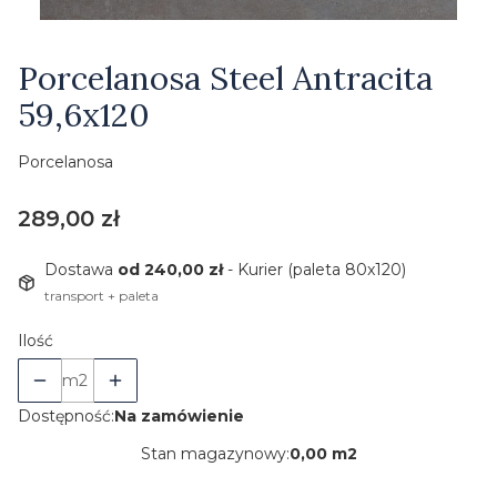
Etykiety
Porcelanosa Steel Antracita
59,6x120
Porcelanosa
Cena
289,00 zł
Dostawa
od 240,00 zł
- Kurier (paleta 80x120)
transport + paleta
Ilość
m2
Dostępność:
Na zamówienie
Stan magazynowy:
0,00 m2