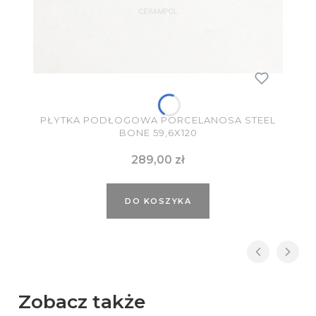
PŁYTKA PODŁOGOWA PORCELANOSA STEEL
BONE 59,6X120
Cena
289,00 zł
DO KOSZYKA
Zobacz także