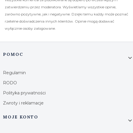
zatwierdzeniu przez moderatora. Wyświetlamy wszystkie opinie,
zarówno pozytywne, jak i negatywne. Dzięki temu każdy może poznać
rzetelne doświadczenia innych klientów. Opinie mogą dodawać
wyłącznie osoby zalogowane.
Linki w stopce
POMOC
Regulamin
RODO
Polityka prywatności
Zwroty i reklamacje
MOJE KONTO