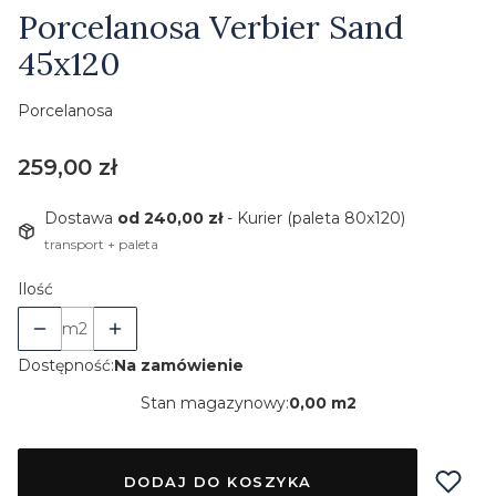
Etykiety
Porcelanosa Verbier Sand
45x120
Porcelanosa
Cena
259,00 zł
Dostawa
od 240,00 zł
- Kurier (paleta 80x120)
transport + paleta
Ilość
m2
Dostępność:
Na zamówienie
Stan magazynowy:
0,00 m2
DODAJ DO KOSZYKA