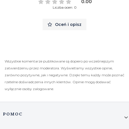
0.00
Liczba ocen: 0
Oceń i opisz
Wszystkie komentarze publikowane są dopiero po wcześniejszym
zatwierdzeniu przez moderatora. Wyświetlamy wszystkie opinie,
zarówno pozytywne, jak i negatywne. Dzięki temu każdy może poznać
rzetelne doświadczenia innych klientów. Opinie mogą dodawać
wyłącznie osoby zalogowane.
Linki w stopce
POMOC