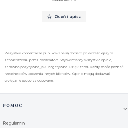
Oceń i opisz
Wszystkie komentarze publikowane są dopiero po wcześniejszym
zatwierdzeniu przez moderatora. Wyświetlamy wszystkie opinie,
zarówno pozytywne, jak i negatywne. Dzięki temu każdy może poznać
rzetelne doświadczenia innych klientów. Opinie mogą dodawać
wyłącznie osoby zalogowane.
Linki w stopce
POMOC
Regulamin