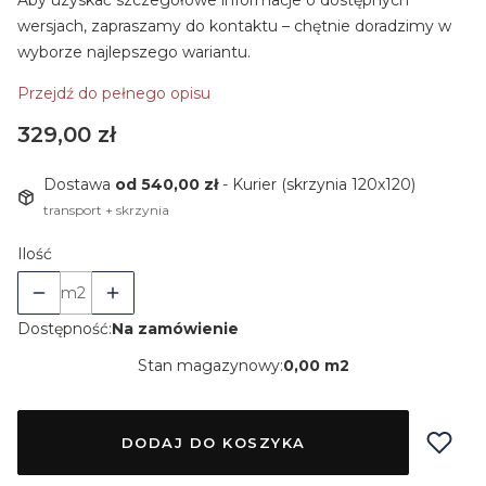
Aby uzyskać szczegółowe informacje o dostępnych
wersjach, zapraszamy do kontaktu – chętnie doradzimy w
wyborze najlepszego wariantu.
Przejdź do pełnego opisu
Cena
329,00 zł
Dostawa
od 540,00 zł
- Kurier (skrzynia 120x120)
transport + skrzynia
Ilość
m2
Dostępność:
Na zamówienie
Stan magazynowy:
0,00 m2
DODAJ DO KOSZYKA