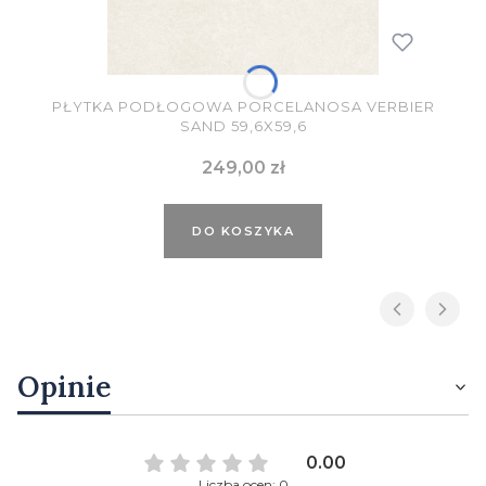
PŁYTKA PODŁOGOWA PORCELANOSA VERBIER
SAND 59,6X59,6
Cena
249,00 zł
DO KOSZYKA
Opinie
0.00
Liczba ocen: 0